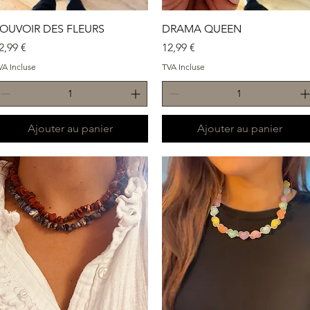
Aperçu rapide
Aperçu rapide
OUVOIR DES FLEURS
DRAMA QUEEN
rix
Prix
2,99 €
12,99 €
VA Incluse
TVA Incluse
Ajouter au panier
Ajouter au panier