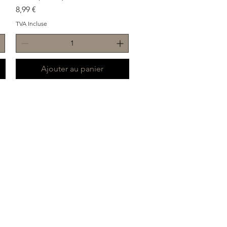
Prix
8,99 €
TVA Incluse
Ajouter au panier