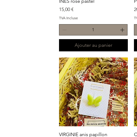
Aperçu rapide
INES rose pastel
P
Prix
P
15,00 €
2
TVA Incluse
T
Ajouter au panier
Aperçu rapide
VIRGINIE anis papillon
C