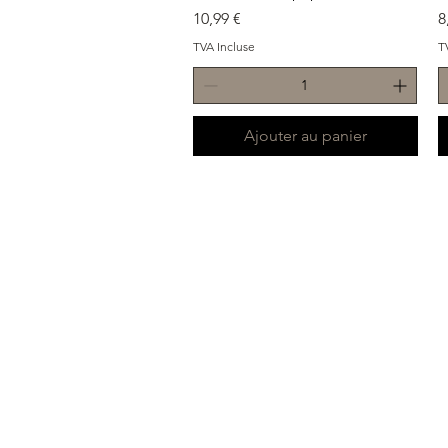
Prix
P
10,99 €
8
TVA Incluse
T
Ajouter au panier