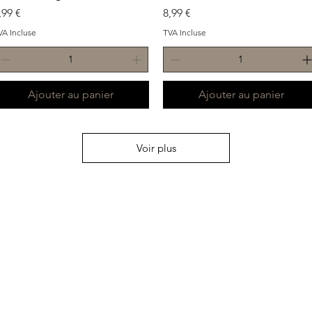
rix
Prix
,99 €
8,99 €
VA Incluse
TVA Incluse
Ajouter au panier
Ajouter au panier
Voir plus