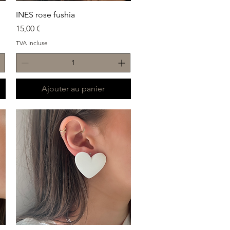
Aperçu rapide
INES rose fushia
Prix
15,00 €
TVA Incluse
Ajouter au panier