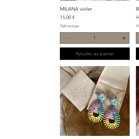
Aperçu rapide
MILANA violet
B
Prix
P
15,00 €
1
TVA Incluse
T
Ajouter au panier