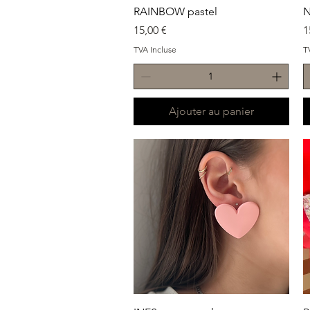
Aperçu rapide
RAINBOW pastel
N
Prix
P
15,00 €
1
TVA Incluse
T
Ajouter au panier