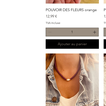
Aperçu rapide
POUVOIR DES FLEURS orange
P
Prix
P
12,99 €
1
TVA Incluse
T
Ajouter au panier