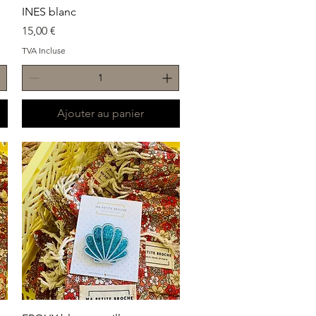
Aperçu rapide
INES blanc
Prix
15,00 €
TVA Incluse
Ajouter au panier