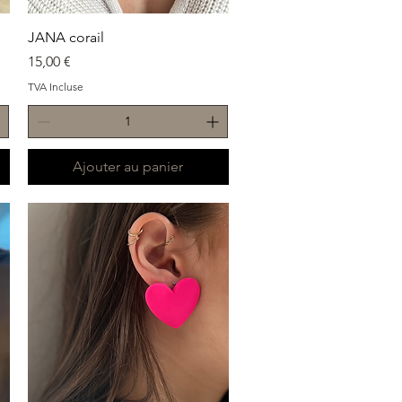
Aperçu rapide
JANA corail
Prix
15,00 €
TVA Incluse
Ajouter au panier