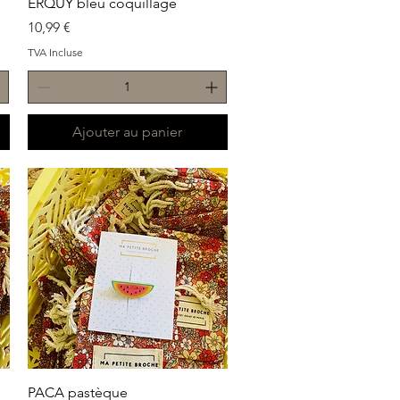
Aperçu rapide
ERQUY bleu coquillage
Prix
10,99 €
TVA Incluse
Ajouter au panier
Aperçu rapide
PACA pastèque