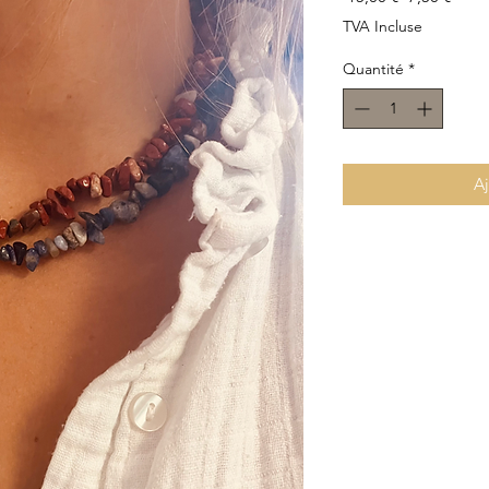
original
prom
TVA Incluse
Quantité
*
Aj