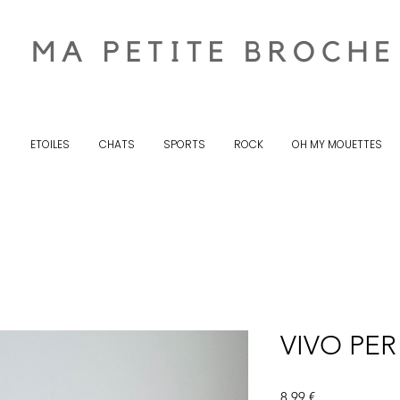
S
ETOILES
CHATS
SPORTS
ROCK
OH MY MOUETTES
VIVO PER 
Prix
8,99 €