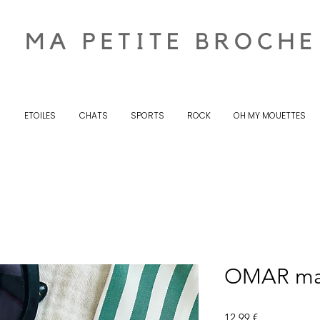
S
ETOILES
CHATS
SPORTS
ROCK
OH MY MOUETTES
OMAR ma
Prix
12,99 €