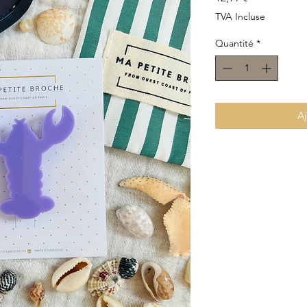
TVA Incluse
Quantité
*
Aj