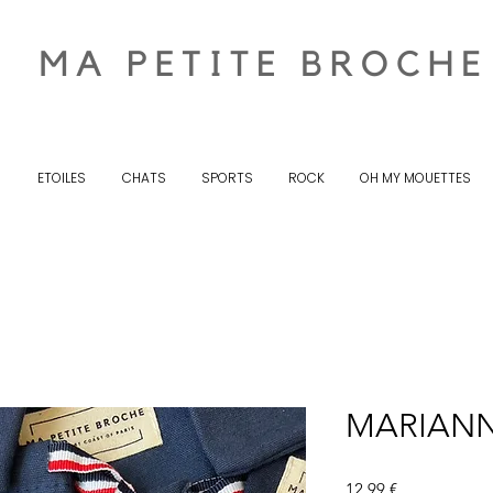
S
ETOILES
CHATS
SPORTS
ROCK
OH MY MOUETTES
MARIANN
Prix
12,99 €