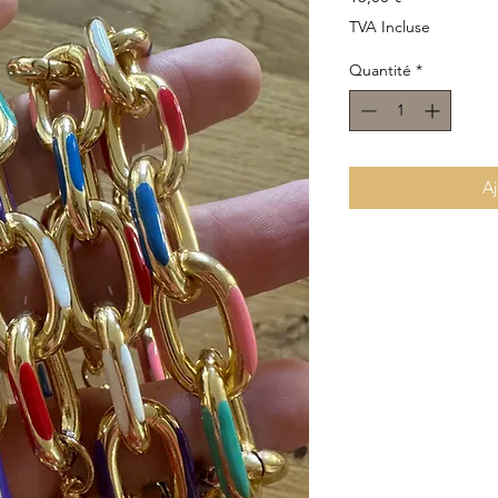
TVA Incluse
Quantité
*
Aj