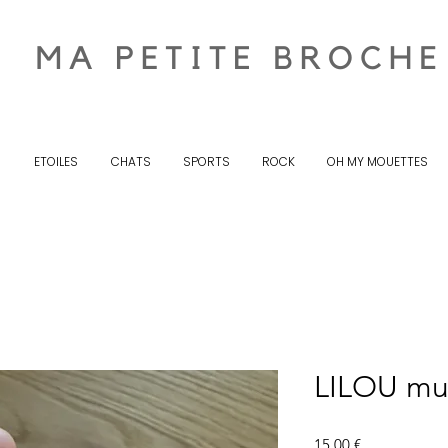
S
ETOILES
CHATS
SPORTS
ROCK
OH MY MOUETTES
LILOU mul
Prix
15,00 €