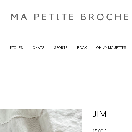
S
ETOILES
CHATS
SPORTS
ROCK
OH MY MOUETTES
JIM
Prix
15,00 €