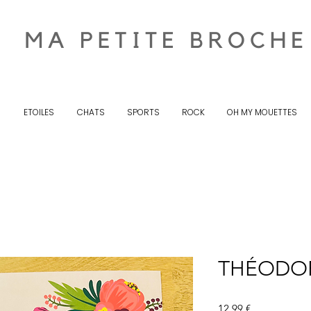
S
ETOILES
CHATS
SPORTS
ROCK
OH MY MOUETTES
THÉODOR
Prix
12,99 €