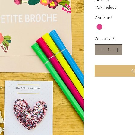
TVA Incluse
Couleur
*
Quantité
*
Aj