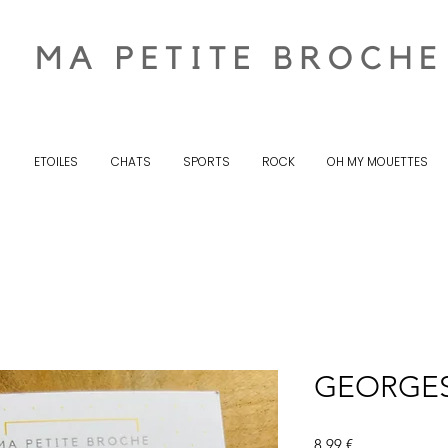
S
ETOILES
CHATS
SPORTS
ROCK
OH MY MOUETTES
GEORGES
Prix
8,99 €