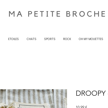
S
ETOILES
CHATS
SPORTS
ROCK
OH MY MOUETTES
DROOPY 
Prix
10,99 €