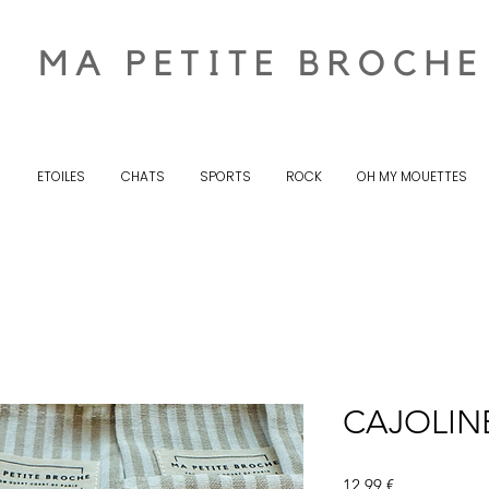
S
ETOILES
CHATS
SPORTS
ROCK
OH MY MOUETTES
CAJOLINE
Prix
12,99 €