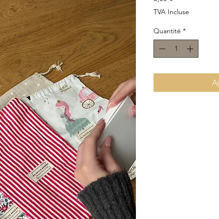
TVA Incluse
Quantité
*
Aj