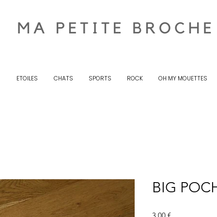
S
ETOILES
CHATS
SPORTS
ROCK
OH MY MOUETTES
BIG POC
Prix
3,00 €